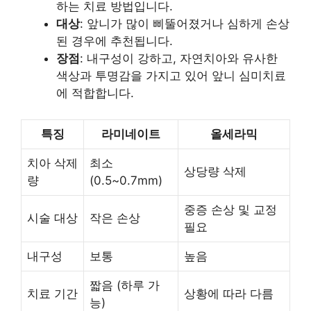
하는 치료 방법입니다.
대상
: 앞니가 많이 삐뚤어졌거나 심하게 손상
된 경우에 추천됩니다.
장점
: 내구성이 강하고, 자연치아와 유사한
색상과 투명감을 가지고 있어 앞니 심미치료
에 적합합니다.
특징
라미네이트
올세라믹
치아 삭제
최소
상당량 삭제
량
(0.5~0.7mm)
중증 손상 및 교정
시술 대상
작은 손상
필요
내구성
보통
높음
짧음 (하루 가
치료 기간
상황에 따라 다름
능)