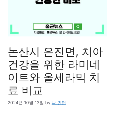
논산시 은진면, 치아
건강을 위한 라미네
이트와 올세라믹 치
료 비교
2024년 10월 13일
by
박 인턴