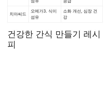
섬유
공급
오메가3. 식이
소화 개선, 심장 건
치아씨드
섬유
강
건강한 간식 만들기 레시
피