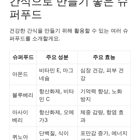
간식으로 만들기 좋은 슈
퍼푸드
건강한 간식을 만들기 위해 활용할 수 있는 여러 슈
퍼푸드를 소개할게요.
슈퍼푸드
주요 성분
주요 효능
비타민 E, 마그
심장 건강, 피부 건
아몬드
네슘
강
항산화제, 비타
기억력 향상, 노화
블루베리
민 C
방지
아사이
항산화제, 오메
체중 감량, 항염 효
베리
가3
과
단백질, 식이
포만감 증가, 에너지
퀴노아