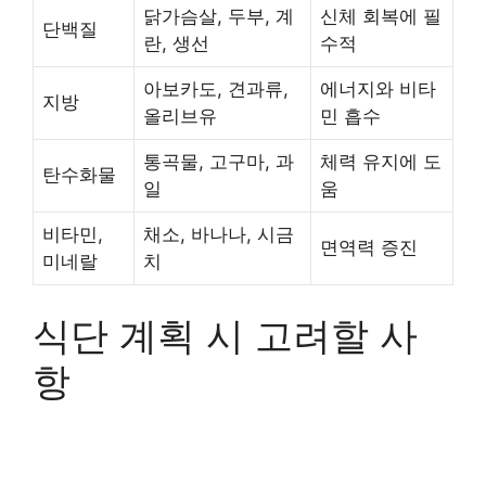
닭가슴살, 두부, 계
신체 회복에 필
단백질
란, 생선
수적
아보카도, 견과류,
에너지와 비타
지방
올리브유
민 흡수
통곡물, 고구마, 과
체력 유지에 도
탄수화물
일
움
비타민,
채소, 바나나, 시금
면역력 증진
미네랄
치
식단 계획 시 고려할 사
항