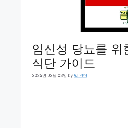
임신성 당뇨를 위
식단 가이드
2025년 02월 03일
by
박 인턴