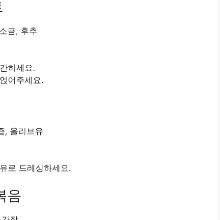
트
소금, 후추
간하세요.
 얹어주세요.
즙, 올리브유
브유로 드레싱하세요.
볶음
 간장