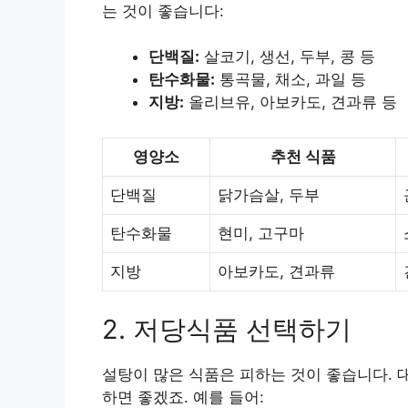
는 것이 좋습니다:
단백질:
살코기, 생선, 두부, 콩 등
탄수화물:
통곡물, 채소, 과일 등
지방:
올리브유, 아보카도, 견과류 등
영양소
추천 식품
단백질
닭가슴살, 두부
탄수화물
현미, 고구마
지방
아보카도, 견과류
2. 저당식품 선택하기
설탕이 많은 식품은 피하는 것이 좋습니다. 
하면 좋겠죠. 예를 들어: