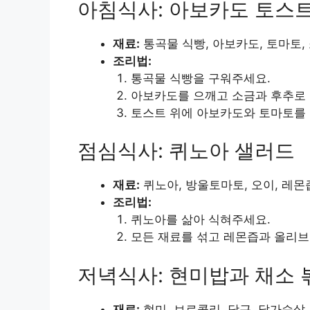
아침식사: 아보카도 토스
재료:
통곡물 식빵, 아보카도, 토마토, 
조리법:
통곡물 식빵을 구워주세요.
아보카도를 으깨고 소금과 후추로 
토스트 위에 아보카도와 토마토를
점심식사: 퀴노아 샐러드
재료:
퀴노아, 방울토마토, 오이, 레몬
조리법:
퀴노아를 삶아 식혀주세요.
모든 재료를 섞고 레몬즙과 올리
저녁식사: 현미밥과 채소 
재료:
현미, 브로콜리, 당근, 닭가슴살,