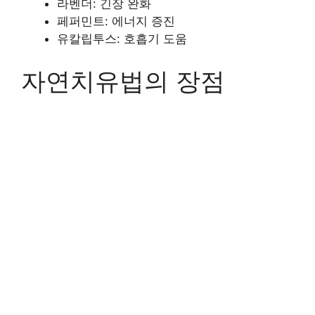
라벤더: 긴장 완화
페퍼민트: 에너지 증진
유칼립투스: 호흡기 도움
자연치유법의 장점