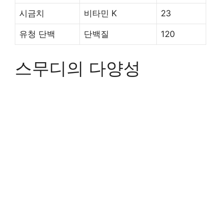
시금치
비타민 K
23
유청 단백
단백질
120
스무디의 다양성