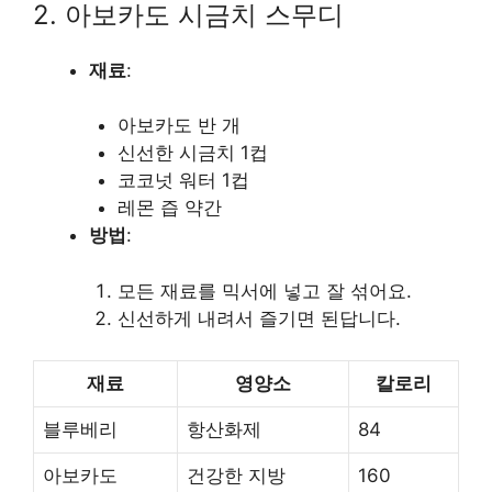
2. 아보카도 시금치 스무디
재료
:
아보카도 반 개
신선한 시금치 1컵
코코넛 워터 1컵
레몬 즙 약간
방법
:
모든 재료를 믹서에 넣고 잘 섞어요.
신선하게 내려서 즐기면 된답니다.
재료
영양소
칼로리
블루베리
항산화제
84
아보카도
건강한 지방
160