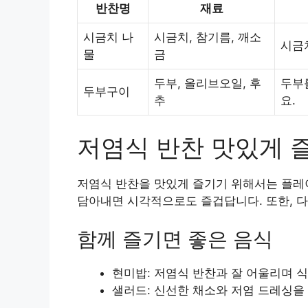
반찬명
재료
시금치 나
시금치, 참기름, 깨소
시금
물
금
두부, 올리브오일, 후
두부
두부구이
추
요.
저염식 반찬 맛있게 
저염식 반찬을 맛있게 즐기기 위해서는 플레이
담아내면 시각적으로도 즐겁답니다. 또한, 다
함께 즐기면 좋은 음식
현미밥: 저염식 반찬과 잘 어울리며 
샐러드: 신선한 채소와 저염 드레싱을 