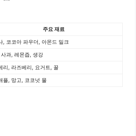
주요 재료
, 코코아 파우더, 아몬드 밀크
 사과, 레몬즙, 생강
리, 라즈베리, 요거트, 꿀
플, 망고, 코코넛 물