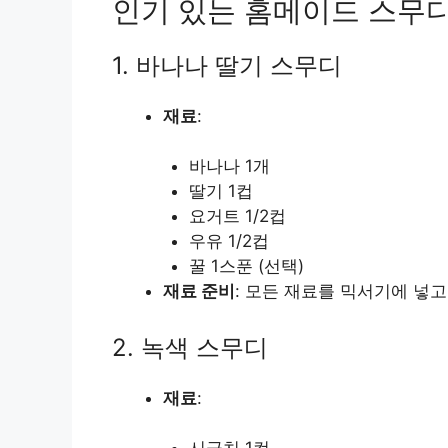
인기 있는 홈메이드 스무
1. 바나나 딸기 스무디
재료
:
바나나 1개
딸기 1컵
요거트 1/2컵
우유 1/2컵
꿀 1스푼 (선택)
재료 준비
: 모든 재료를 믹서기에 넣고
2. 녹색 스무디
재료
: